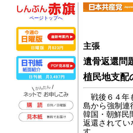
ページトップへ
主張
遺骨返還問
植民地支配
戦後６４年も
島から強制連
韓国・朝鮮民
返還されてい
す。