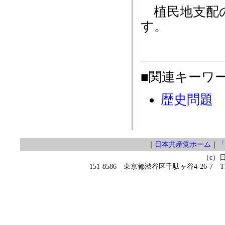
植民地支配の
す。
■関連キーワ
歴史問題
｜
日本共産党ホーム
｜
「
（c）
151-8586 東京都渋谷区千駄ヶ谷4-26-7 TEL 0