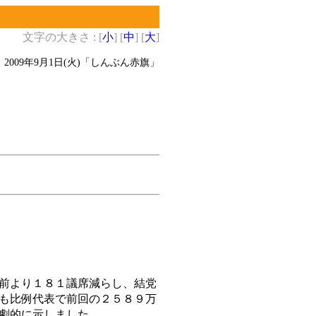
文字の大きさ : [
小
] [
中
] [
大
]
2009年9月1日(火)
「しんぶん赤旗」
前より１８１議席減らし、結党
も比例代表で前回の２５８９万
劇的に示しました。