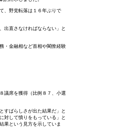
て、野党転落は１６年ぶりで
、出直さなければならない」と
務・金融相など首相や閣僚経験
８議席を獲得（比例８７、小選
とすばらしさが出た結果だ」と
に対して憤りをもっている」と
結果という見方を示していま