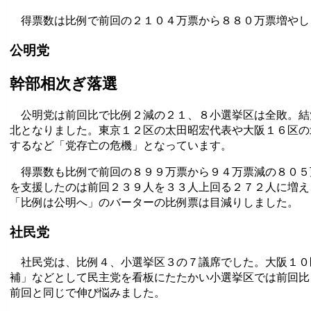
得票数は比例で前回の２１０４万票から８８０万票増やし
公明党
幹部相次ぎ落選
公明党は前回比で比例２減の２１、８小選挙区は全敗。結
北となりました。東京１２区の太田昭宏代表や大阪１６区の
するなど「党存亡の危機」となっています。
得票数も比例で前回の８９９万票から９４万票減の８０５
を支援したのは前回２３９人を３３人上回る２７２人に増え
「比例は公明へ」のバーターの比例票は目減りしました。
社民党
社民党は、比例４、小選挙区３の７議席でした。大阪１０
補」などとして民主党を看板にたたかい小選挙区では前回比
前回と同じで伸び悩みました。