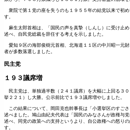
衆院で第１党の座を失うのも１９５５年の結党以来で初め
す。
麻生太郎首相は、「国民の声を真摯（しんし）に受け止め
述べ、自民党総裁を辞任する考えを示しました。
愛知９区の海部俊樹元首相、北海道１１区の中川昭一元財
者が多数落選しました。
民主党
１９３議席増
民主党は、単独過半数（２４１議席）を大幅に上回る３０
挙２２１）し大勝。公示前比で１９３議席増やしました。
この結果について、岡田克也幹事長は「小選挙区のすごさ
述べました。鳩山由紀夫代表は「国民のみなさんが政権与党
述べ、同党の政策への支持というより、自公政権への怒りの
す。