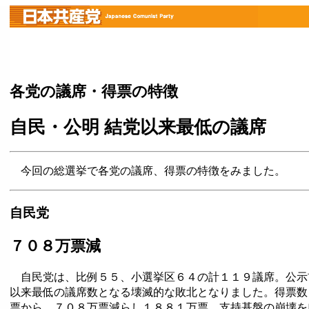
各党の議席・得票の特徴
自民・公明 結党以来最低の議席
今回の総選挙で各党の議席、得票の特徴をみました。
自民党
７０８万票減
自民党は、比例５５、小選挙区６４の計１１９議席。公示
以来最低の議席数となる壊滅的な敗北となりました。得票数
票から、７０８万票減らし１８８１万票。支持基盤の崩壊を