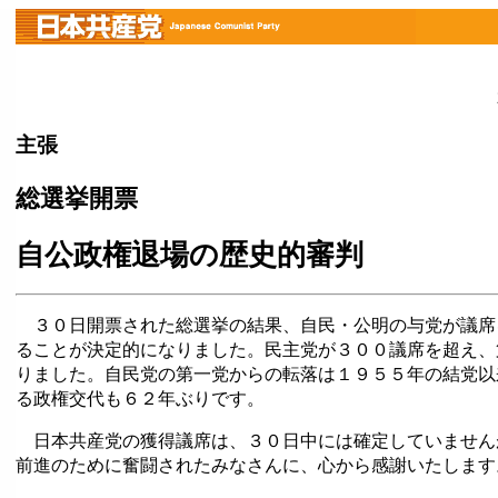
主張
総選挙開票
自公政権退場の歴史的審判
３０日開票された総選挙の結果、自民・公明の与党が議席
ることが決定的になりました。民主党が３００議席を超え、
りました。自民党の第一党からの転落は１９５５年の結党以
る政権交代も６２年ぶりです。
日本共産党の獲得議席は、３０日中には確定していません
前進のために奮闘されたみなさんに、心から感謝いたします