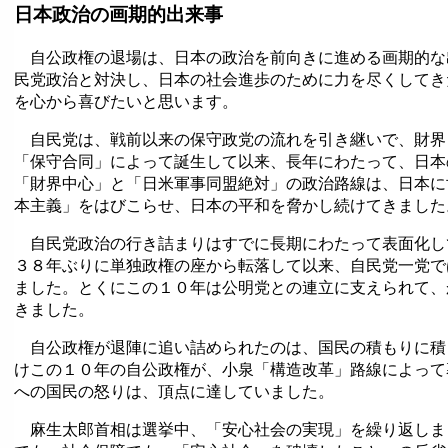
日本政治の画期的出来事
自公政権の退場は、日本の政治を前向きに進める画期的な
民党政治と対決し、日本の社会進歩のために力を尽くしてき
を心から喜びたいと思います。
自民党は、戦前以来の保守政党の流れを引き継いで、財界
「保守合同」によって誕生して以来、長年にわたって、日本
「財界中心」と「日米軍事同盟絶対」の政治路線は、日本に
本主義」をはびこらせ、日本の平和を脅かし続けてきました
自民党政治の行き詰まりはすでに長期にわたって表面化し
３８年ぶりに単独政権の座から転落して以来、自民党一党で
ました。とくにこの１０年は公明党との連立に支えられて、
きました。
自公政権が退陣に追い詰められたのは、国民の積もりに積
けこの１０年の自公政権が、小泉「構造改革」路線によって
への国民の怒りは、頂点に達していました。
麻生太郎首相は選挙中、「安心社会の実現」を繰り返しま