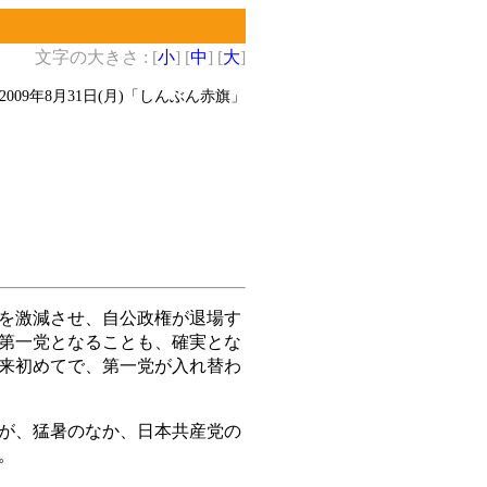
文字の大きさ : [
小
] [
中
] [
大
]
2009年8月31日(月)
「しんぶん赤旗」
を激減させ、自公政権が退場す
第一党となることも、確実とな
来初めてで、第一党が入れ替わ
が、猛暑のなか、日本共産党の
。