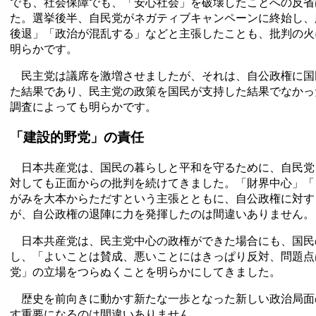
でも、社会保障でも、「安心社会」を破壊したことへの反省
た。選挙後半、自民党がネガティブキャンペーンに終始し、
後退」「政治が混乱する」などと主張したことも、批判の火
明らかです。
民主党は議席を激増させましたが、それは、自公政権に国
た結果であり、民主党の政策を国民が支持した結果でなかっ
調査によっても明らかです。
「建設的野党」の責任
日本共産党は、国民の暮らしと平和を守るために、自民党
対しても正面からの批判を続けてきました。「財界中心」「
がみを大本からただすという主張とともに、自公政権に対す
が、自公政権の退陣に力を発揮したのは間違いありません。
日本共産党は、民主党中心の政権ができた場合にも、国民
し、「よいことは賛成、悪いことにはきっぱり反対、問題点
党」の立場をつらぬくことを明らかにしてきました。
歴史を前向きに動かす新たな一歩となった新しい政治局面
す重要になるのは間違いありません。