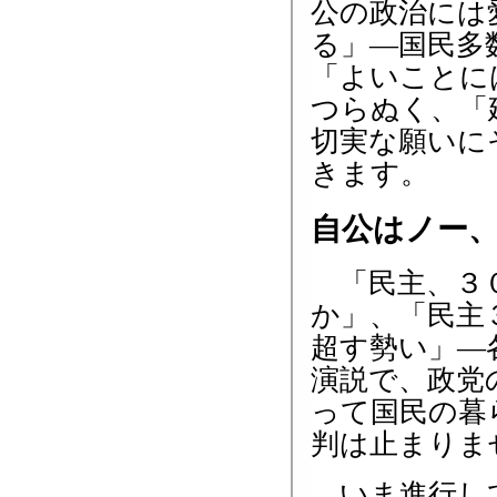
公の政治には
る」―国民多
「よいことに
つらぬく、「
切実な願いに
きます。
自公はノー
「民主、３０
か」、「民主
超す勢い」―
演説で、政党
って国民の暮
判は止まりま
いま進行して