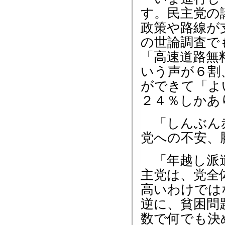
す。民主党の
政策や路線が
の世論調査で
「高速道路無
いう声が６割
ができて「よ
２４％しかあ
「しんぶん赤
党への不安、
「年越し派遣
主党は、党全
高いわけでは
逆に、貧困問
数で何でも決