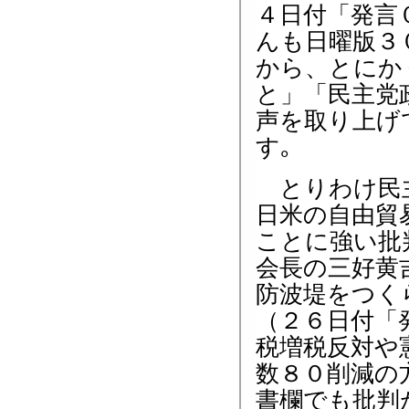
４日付「発言
んも日曜版３
から、とにか
と」「民主党
声を取り上げ
す｡
とりわけ民主
日米の自由貿
ことに強い批
会長の三好黄
防波堤をつく
（２６日付「
税増税反対や
数８０削減の
書欄でも批判