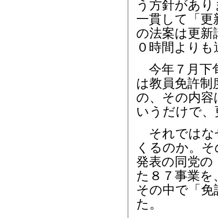
う方針があり
一貫して「更
の法案は更新
０時間よりも
今年７月下旬
は教員免許制
の、その内容
いうだけで、
それではなぜ
くるのか。そ
発表の同党の
た８７事業を
その中で「免
た。