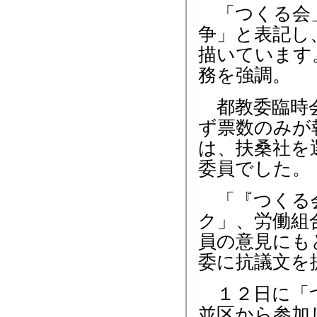
「つくる会」
争」と表記し
描いています
務を強調。
都教委臨時会
ず票数のみが
は、扶桑社を
委員でした。
「『つくる会
ク」、労働組
員の意見にも
委に抗議文を
１２日に「つ
並区から参加