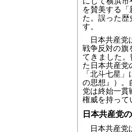
にして横浜市
を賛美する「
た。誤った歴
す。
日本共産党は
戦争反対の旗
てきました。
た日本共産党
「北斗七星」
の思想』）。
党は終始一貫
権威を持って
日本共産党
日本共産党は