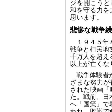
ジを開こうと
和を守る力を
思います。
悲惨な戦争
１９４５年８
戦争と植民地
千万人を超え
以上が亡くな
戦争体験者が
ざまな努力が
された映画「
た。戦前、日
へ「国策」で
われ、敗戦で