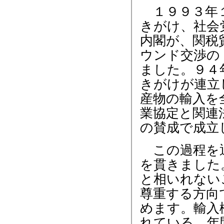
１９９３年１
きがけ、社会
内閣が、関税
ウンド交渉の
ました。９４
きがけが連立
産物の輸入を
業協定と関連
の賛成で成立
この過程を通
を貫きました
と相いれない
尊重する方向
めます。輸入
れている、年