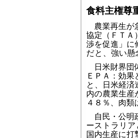
食料主権尊
農業再生が急
協定（ＦＴＡ
渉を促進」に
だと、強い懸
日米財界団体
ＥＰＡ：効果
と、日米経済
内の農業生産
４８％、肉類
自民・公明
ーストラリア
国内生産に打