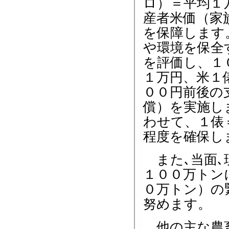
ロ）＝平均１
産者米価（家
を保障します
や環境を保全
を評価し、１
１万円、米１
００円前後の
償）を実施し
わせて、１俵
程度を確保し
また､当面､
１００万トン
０万トン）の
努めます。
他の主な農畜