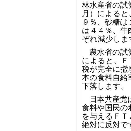
林水産省の試
月）によると
９％、砂糖は
は４４％、牛
ぞれ減少しま
農水省の試
によると、Ｆ
税が完全に撤
本の食料自給
下落します。
日本共産党
食料や国民の
を与えるＦＴ
絶対に反対で