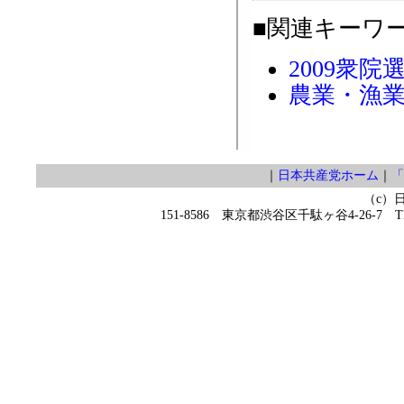
■関連キーワ
2009衆院
農業・漁
｜
日本共産党ホーム
｜
「
（c）
151-8586 東京都渋谷区千駄ヶ谷4-26-7 TEL 0