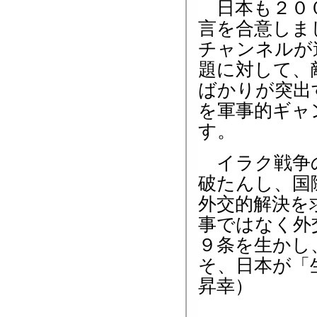
日本も２００
言を合意しま
チャンネルが
題に対して、
ばかりが突出
を軍事的ギャ
す。
イラク戦争の
破たんし、国
外交的解決を
事ではなく外
９条を生かし
そ、日本が「
昇幸）