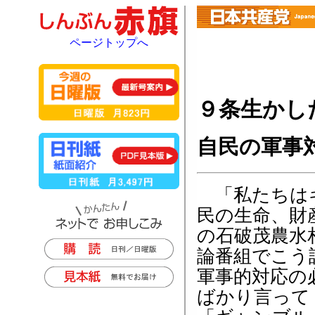
ページトップへ
９条生かし
自民の軍事
「私たちはギ
民の生命、財
の石破茂農水
論番組でこう
軍事的対応の
ばかり言って