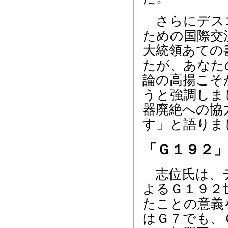
さらにデスコ
ための国際交
大統領あての
たが、あなた
論の高揚こそ
うと強調しま
器廃絶への協
す」と語りま
「Ｇ１９２
志位氏は、デ
よるＧ１９２
たことの意義
はＧ７でも、