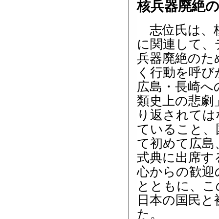
核兵器廃絶
志位氏は、
に関連して、
兵器廃絶のた
く行動を呼び
広島・長崎へ
類史上の悲劇
り返されては
ていること、
て初めて広島
式典に出席す
心からの歓迎
とともに、こ
日本の国民と
た。