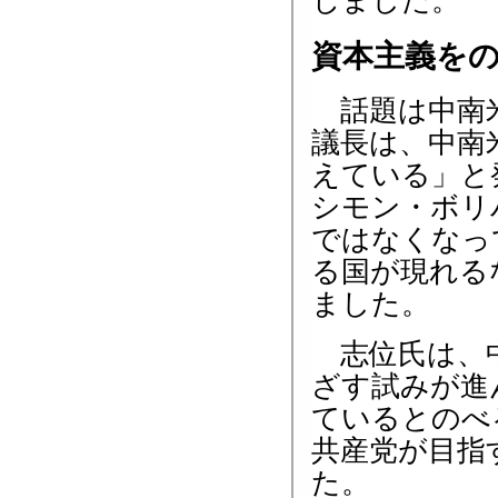
じました。
資本主義を
話題は中南米
議長は、中南
えている」と
シモン・ボリ
ではなくなっ
る国が現れる
ました。
志位氏は、中
ざす試みが進
ているとのべ
共産党が目指
た。