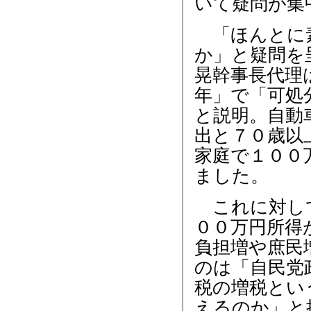
いて疑問が集
「ほんとに素
か」と疑問を
晃幹事長代理
年」で「可処
と説明。自動
出と７０歳以
家庭で１００
ました。
これに対して
００万円所得
負担増や庶民
のは「自民党
税の増税とい
えるのか」と