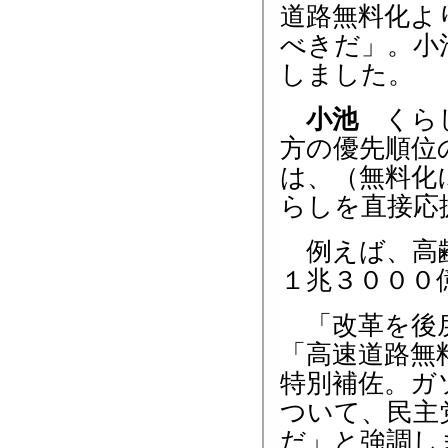
道路無料化よ
べきだ」。小
しました。
小池
くらし
方の優先順位
は、（無料化
らしを直接応
例えば、高齢
１兆３０００
「改革を後戻
「高速道路無
特別補佐。ガ
ついて、民主
だ」と強調し