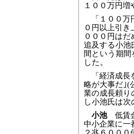
１００万円増
「１００万円
０円以上引き
０００円はだ
追及する小池
間という期間
した。
「経済成長を
略が大事だ｣(
業の成長頼り
し小池氏は次
小池
低賃金
中小企業に一
２兆６０００