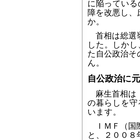
に陥っている
障を改悪し、
か。
首相は総選挙
した。しかし
た自公政治そ
ん。
自公政治に
麻生首相は「
の暮らしを守
います。
ＩＭＦ（国際
と、２００８