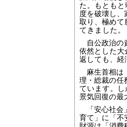
た。もともと
度を破壊し、
取り、極めて
てきました。
自公政治の責
依然とした大
返しても、経
麻生首相は「
理・総裁の任
ています。し
景気回復の最
「安心社会」
育て」に「不
財源は「消費