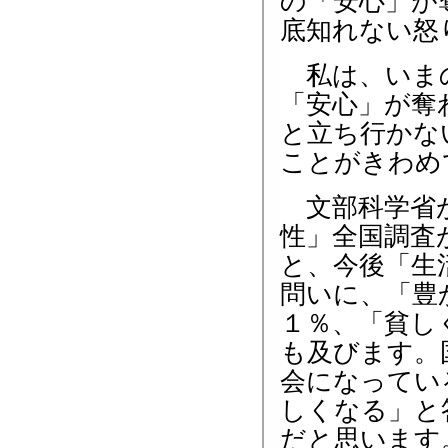
の「安心」が
底知れない怒
私は、いまの
「安心」が奪
と立ち行かな
ことがきわめ
文部科学省が
性」全国調査
と、今後「生
問いに、「豊
１％、「貧し
も及びます。
会になってい
しくなる」と
だと思います