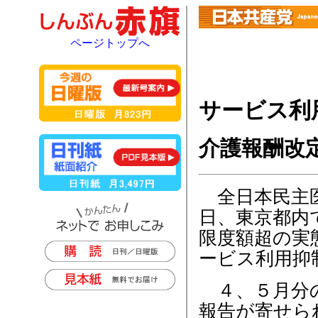
ページトップへ
サービス利
介護報酬改
全日本民主医
日、東京都内
限度額超の実
ービス利用抑
４、５月分の
報告が寄せら