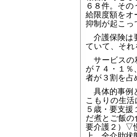
６８件。その
給限度額をオ
抑制が起こっ
介護保険は要
ていて、それ
サービスの利
が７４・１％
者が３割を占
具体的事例と
こもりの生活
５歳・要支援
だ煮とご飯の
要介護２）▽
上、全介助状