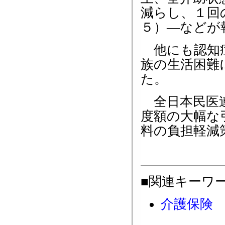
減らし、１回
５）―などが
他にも認知症
族の生活困難
た。
全日本民医連
度額の大幅な
料の負担軽減
■関連キーワ
介護保険