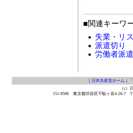
■関連キーワ
失業・リ
派遣切り
労働者派
｜
日本共産党ホーム
｜
「
（c）
151-8586 東京都渋谷区千駄ヶ谷4-26-7 TEL 0