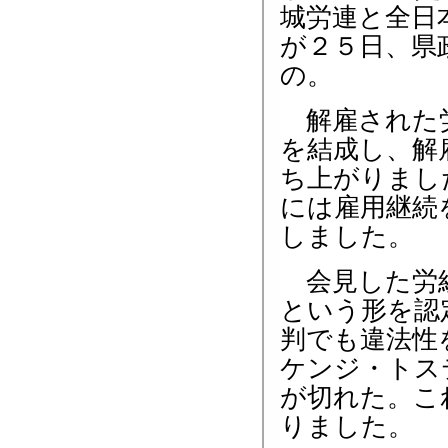
城労連と全日
が２５日、県
の。
解雇された労
を結成し、解
ち上がりまし
には雇用継続
しました。
会見した労組
という形を認
判でも違法性
ケンジ・トス
が切れた。こ
りました。