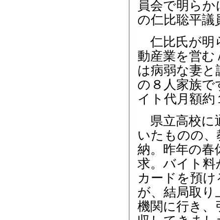
員会で明らか
の仁比聡平議
仁比氏が明
動産業を営む
は病弱な妻と
の８人家族で
イト代月額約
県立高校に通
いたものの、
納。昨年の春
求。バイト料
カードを預け
が、結局取り
機関に行き、