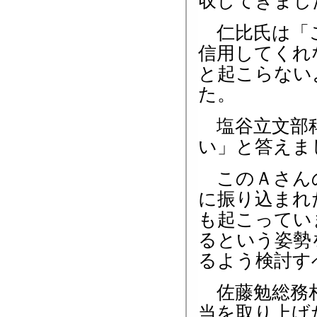
収してきまし
仁比氏は「こ
信用してくれ
と起こらない
た。
塩谷立文部科
い」と答えま
このＡさんの
に振り込まれ
も起こってい
るという姿勢
るよう検討す
佐藤勉総務相
当を取り上げ