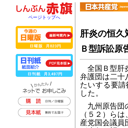
ページトップへ
肝炎の恒久
Ｂ型訴訟原
全国Ｂ型肝
弁護団は二十
たいする要請
した。
九州原告団
（５２）らは
産党国会議員