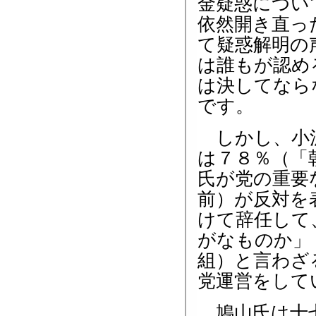
金疑惑につい
依然開き直っ
て疑惑解明の
は誰もが認め
は決してなら
です。
しかし、小沢
は７８％（「
氏が党の重要
前）が反対を
けて辞任して
がなものか」
組）と言わざ
党運営をして
鳩山氏は十七