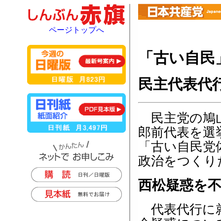
ページトップへ
「古い自民
民主代表代
民主党の鳩山
郎前代表を選
「古い自民党
政治をつくり
西松疑惑を
代表代行に就