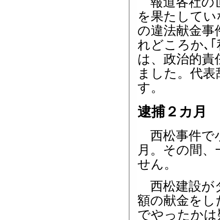
報道各社の世
を果たしてい
の違法献金事
れどころか､
は、政治的責
ました。代表
す。
逮捕２カ月
西松事件で小
月。その間、
せん。
西松建設がダ
額の献金をし
でやったかは