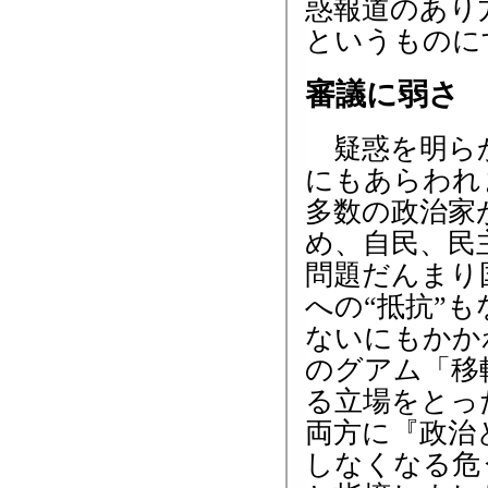
惑報道のあり
というものに
審議に弱さ
疑惑を明らか
にもあらわれ
多数の政治家
め、自民、民
問題だんまり
への“抵抗”
ないにもかか
のグアム「移
る立場をとっ
両方に『政治
しなくなる危