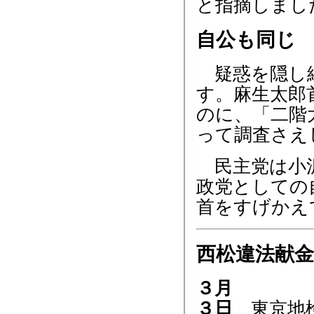
と指摘しまし
自公も同じ
疑惑を隠し続
す。麻生太郎
のに、「二階
って調査さえ
民主党は小沢
政党としての
首をすげかえ
西松違法献
３月
３日
東京地検