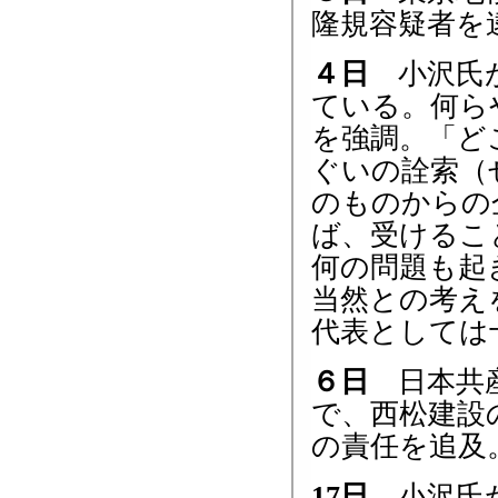
隆規容疑者を
４日
小沢氏が
ている。何ら
を強調。「ど
ぐいの詮索（
のものからの
ば、受けるこ
何の問題も起
当然との考え
代表としては
６日
日本共産
で、西松建設
の責任を追及
17日
小沢氏が