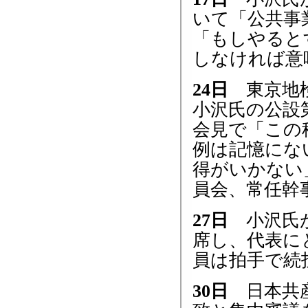
いて「公共事
「もしやると
しなければ意
24日
東京地検
小沢氏の公設
会見で「この
例は記憶にな
得がいかない
員会、常任幹
27日
小沢氏が
席し、代表に
員は拍手で続
30日
日本共産