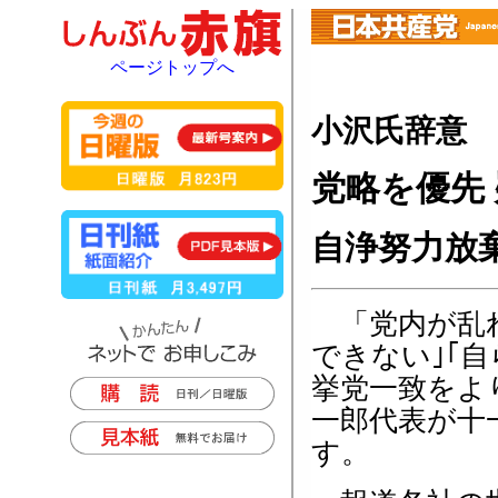
ページトップへ
小沢氏辞意
党略を優先
自浄努力放
「党内が乱れ
できない｣｢
挙党一致をよ
一郎代表が十
す。