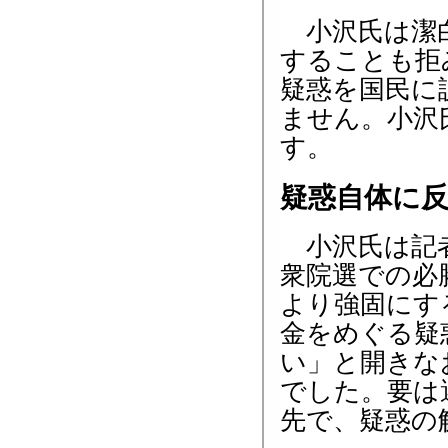
小沢氏は潔白
することも拒
疑惑を国民に
ません。小沢
す。
疑惑自体に
小沢氏は記者
衆院選での必
より強固にす
金をめぐる疑
い」と開きな
でした。要は
先で、疑惑の