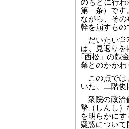
のもとに行わ
第一条）です
ながら、その
幹を崩すもの
だいたい営利
は、見返りを
｢西松」の献
業とのかかわ
この点では、
いた、二階俊
衆院の政治倫
摯（しんし）
を明らかにす
疑惑について