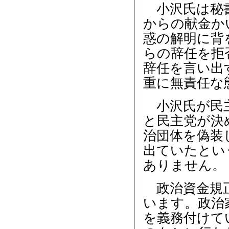
小沢氏は秘書
からの献金か
惑の解明に背
らの辞任を拒
辞任を言い出
重に無責任な
小沢氏が民主
と民主党が決
治団体を偽装
出ていたとい
ありません。
政治資金規正
います。政治
を義務付けて