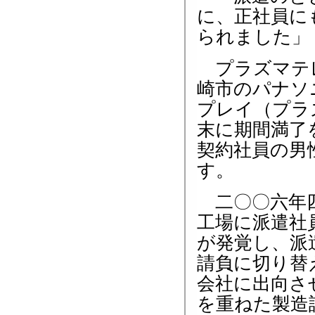
に、正社員に
られました」
プラズマテ
崎市のパナソ
プレイ（プラ
末に期間満了
契約社員の男
す。
二〇〇六年四
工場に派遣社
が発覚し、派
請負に切り替
会社に出向さ
を重ねた製造