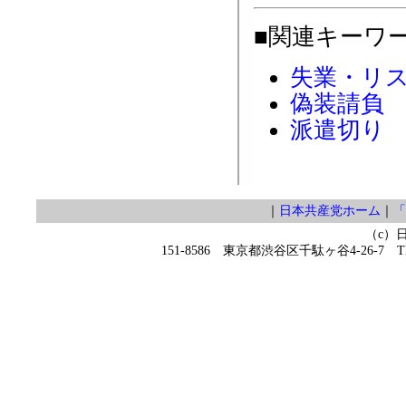
■関連キーワ
失業・リ
偽装請負
派遣切り
｜
日本共産党ホーム
｜
「
（c）
151-8586 東京都渋谷区千駄ヶ谷4-26-7 TEL 0