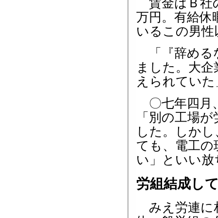
賃金はＢ社の
万円。有給休
いるこの男性
「『辞めるな
ました。大企
えられていた
〇七年四月、
「別の工場が
した。しかし
ても、電工の
い」といい放
労組結成し
みえ労連に相