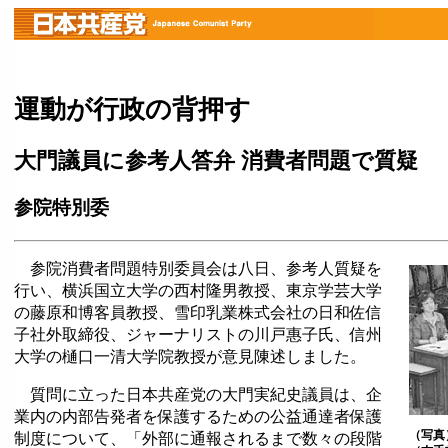
運動が行政の背押す
大門議員に参考人答弁 消費者問題で質疑
参院特別委
参院消費者問題特別委員会は八日、参考人質疑を
行い、横浜国立大学の西村隆男教授、東京学芸大学
の藤原和博客員教授、雪印乳業株式会社の日和佐信
子社外取締役、ジャーナリストの川戸惠子氏、信州
大学の樋口一清大学院教授が意見陳述しました。
質問に立った日本共産党の大門実紀史議員は、企
業内の内部告発者を保護するための公益通達者保護
（写真
制度について、「外部に通報されるまで数々の段階