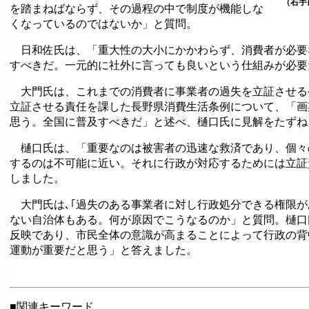
（右手
を踏まねばならず、その過程の中で制度が機能しな
くなっているのではないか」と質問。
日和佐氏は、「重大性の大小にかかわらず、消費者が必要
すべきだ。一元的に社外に言っても良いという仕組みが必要
大門氏は、これまでの消費者に事業者の過失を立証させる
立証させる責任を課した長野県消費生活条例について、「画
思う。全国に普及すべきだ」と述べ、樋口氏に見解をたずね
樋口氏は、「重要なのは被害者の迅速な救済であり、個々
するのは不可能に近い。それに行政が対応するためには立証
しました。
大門氏は､｢過失のある事業者に対し行政処分できる権限が
ない自治体もある。何が原因でこうなるのか」と質問。樋口
反映であり、市民全体の意識が高まることによって行政の背
運動が重要だと思う」と答えました。
■関連キーワード