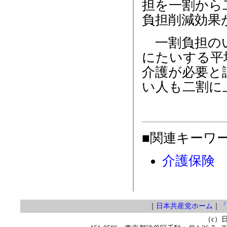
担を一割から
負担削減効果
一割負担のい
にたいする平
介護が必要と
い人も二割に
■関連キーワ
介護保険
｜
日本共産党ホーム
｜
「
（c）