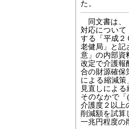
た。
同文書は、
対応について
する「平成
老健局」と記
意」の内部資
改定で介護報
合の財源確保
による縮減策
見直しによる
そのなかで「
介護度２以上
削減額を試算
一兆円程度の