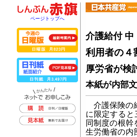
ページトップへ
介護給付 
利用者の４
厚労省が検
本紙が内部
介護保険の給
に限定すると
同制度の根幹
生労働省の内