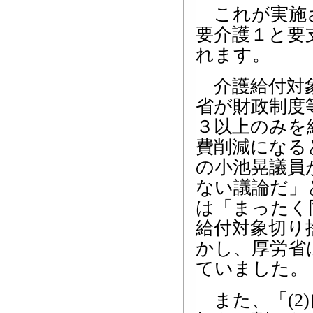
これが実施さ
要介護１と要
れます。
介護給付対象
省が財政制度
３以上のみを
費削減になる
の小池晃議員
ない議論だ」
は「まったく
給付対象切り
かし、厚労省
ていました。
また、「(2