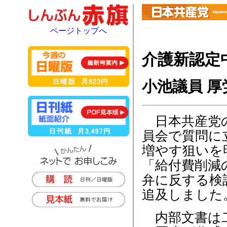
ページトップへ
介護新認定
小池議員 
日本共産党の
員会で質問に
増やす狙いを
「給付費削減
弁に反する検
追及しました
内部文書は二