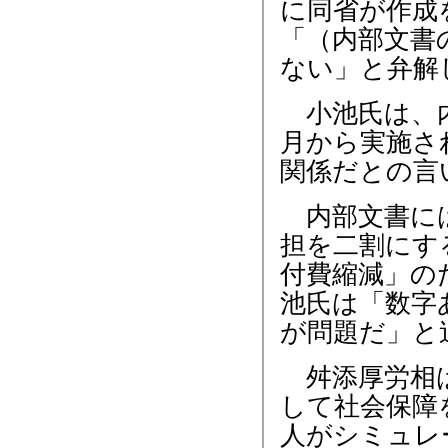
に同省が作成
「（内部文書
ない」と弁解
小池氏は、内
月から実施さ
関係だとの言
内部文書には
担を二割にす
付費縮減」の
池氏は「数字
が問題だ」と
舛添厚労相は
して社会保障
人がシミュレ