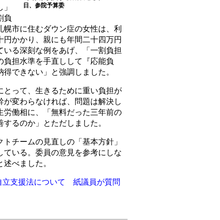
日、参院予算委
し」
割負
札幌市に住むダウン症の女性は、利
十円かかり、親にも年間二十四万円
ている深刻な例をあげ、「一割負担
の負担水準を手直しして『応能負
納得できない」と強調しました。
とって、生きるために重い負担が
幹が変わらなければ、問題は解決し
生労働相に、「無料だった三年前の
善するのか」とただしました。
トチームの見直しの「基本方針」
している。委員の意見を参考にしな
と述べました。
自立支援法について 紙議員が質問