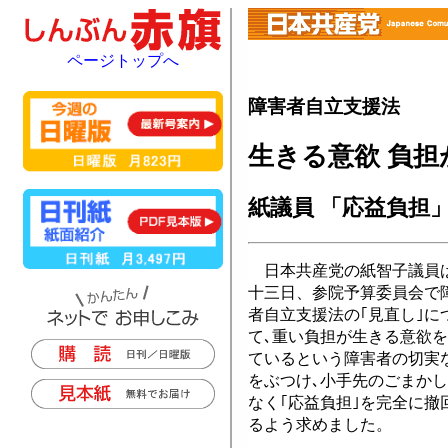
ページトップへ
障害者自立支援法
生きる意欲 負担
紙議員 「応益負担
日本共産党の紙智子議員
十三日、参院予算委員会で
者自立支援法の｢見直し｣に
て､重い負担が生きる意欲
ているという障害者の切実
をぶつけ､小手先のごまか
なく｢応益負担｣を完全に撤
るよう求めました。