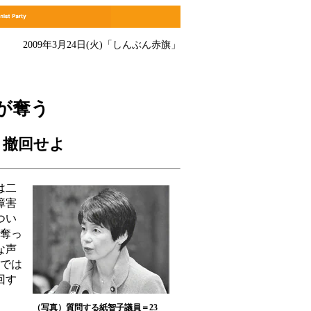
2009年3月24日(火)
「しんぶん赤旗」
が奪う
」撤回せよ
は二
障害
つい
を奪っ
な声
しでは
回す
（写真）質問する紙智子議員＝23