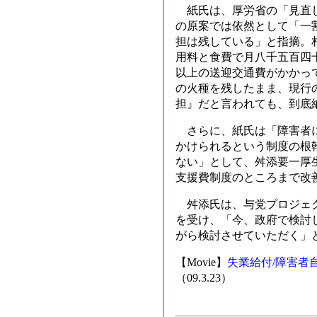
紙氏は、厚労省の「見直
の原案では依然として「一
担は残している」と指摘。
用料と食費で月八千五百四
以上の送迎交通費がかかっ
の火種を残したまま、現行
担』だと言われても、到底
さらに、紙氏は「障害者に
かけられるという制度の根
ない」として、舛添要一厚
支援費制度のところまで改
舛添氏は、与党プロジェク
を受け、「今、政府で検討
がら検討させていただく」
【Movie】
失業給付/障害者
（09.3.23）