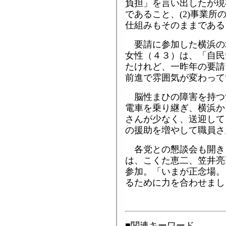
負担」を言い出したが現
であること、(2)事業
仕組みもそのままである
要請に参加した横浜の
女性（４３）は、「自民
たけれど、一昨年の要請
前進で雰囲気が変わって
脳性まひの障害を持つ
電車を乗り継ぎ、横浜か
さんが少なく、送迎して
の援助を増やして職員さ
各党との懇談会も開き
は、こくた恵二、笠井亮
参加。「いまが正念場。
るために力を合わせまし
■関連キーワード