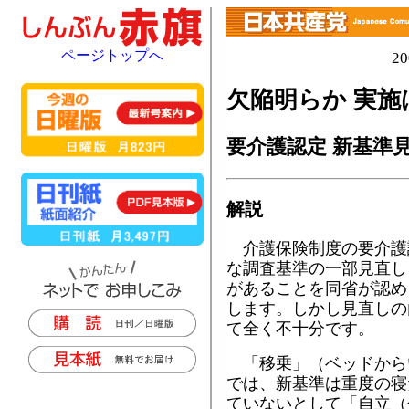
ページトップへ
2
欠陥明らか 実施
要介護認定 新基準
解説
介護保険制度の要介護
な調査基準の一部見直し
があることを同省が認め
します。しかし見直しの
て全く不十分です。
「移乗」（ベッドから
では、新基準は重度の寝
ていないとして「自立（