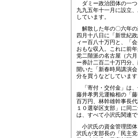
ダミー政治団体の一つ
九九五年十一月に設立、
しています。
解散した年の〇六年の
四月十八日に「新世紀政
ィー百八十万円と、「会
おもな収入。これに前年
党二階派の名古屋（六月
ー券計二百二十万円分、
開いた「新春時局講演会
分を買うなどしています
「寄付・交付金」は、
藤井孝男元運輸相の「藤
百万円、林幹雄幹事長代
１０選挙区支部」に同二
は、すべて小沢氏関連で
小沢氏の資金管理団体
沢氏が支部長の「民主党