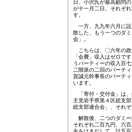
日、小沢氏が最高顧問の
が十一月二日。それぞれ
す。
一方、九九年六月に設
散した、もう一つのダミ
会」。
こちらは、〇六年の政
「会費」収入はゼロです
うパーティーの収入百七
二階派の二回のパーティ
賀誠元幹事長のパーティ
います。
「寄付・交付金」は、
主党岩手県第４区総支部
総支部連合会」、それぞ
解散後、二つのダミー
それぞれ二百九円、六百
金をはきだして、計五百