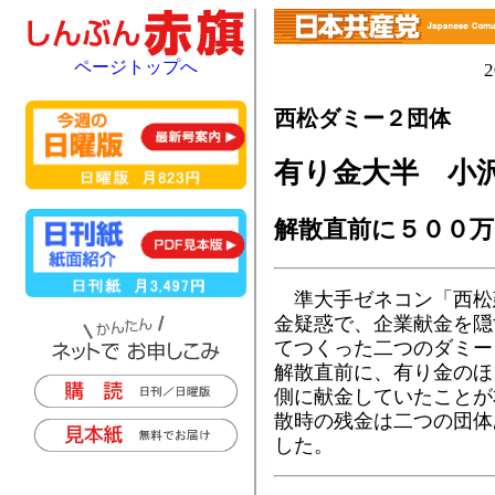
ページトップへ
西松ダミー２団体
有り金大半 小
解散直前に５００万
準大手ゼネコン「西松
金疑惑で、企業献金を隠
てつくった二つのダミー
解散直前に、有り金のほ
側に献金していたことが
散時の残金は二つの団体
した。