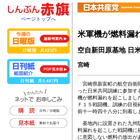
ページトップへ
米軍機が燃料漏
空自新田原基地 日
宮崎
宮崎県新富町の航空自衛隊
った日米共同訓練に参加す
機が燃料漏れを起こしまし
Ｆ１５戦闘機。訓練の目視
前十一時四十八分に到着し
基地内に設置された九州防
料漏れを起こした戦闘機に
に意図しない燃料の放出が