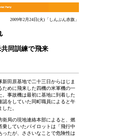
2009年2月24日(火)
「しんぶん赤旗」
れ
米共同訓練で飛来
新田原基地で二十三日からはじま
るために飛来した四機の米軍機の一
た。事故機は最初に基地に到着した
確認をしていた同町職員によると午
ました。
衛局の現地連絡本部によると、燃
搭乗していたパイロットは「飛行中
あったが、ささいなことで危険性は