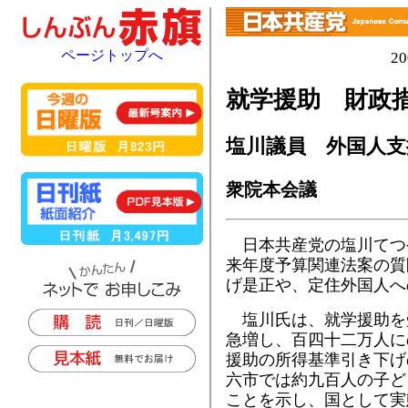
ページトップへ
2
就学援助 財政
塩川議員 外国人支
衆院本会議
日本共産党の塩川てつ
来年度予算関連法案の質
げ是正や、定住外国人へ
塩川氏は、就学援助を
急増し、百四十二万人に
援助の所得基準引き下げ
六市では約九百人の子ど
ことを示し、国として実