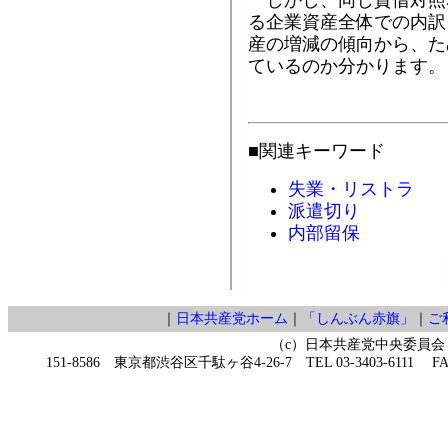
しかし、同じ貸借対照
る企業資産全体での内訳
産の増減の傾向から、た
ているのか分かります。
■関連キーワード
失業・リストラ
派遣切り
内部留保
｜
日本共産党ホーム
｜
「しんぶん赤旗」
｜
ご
（c）日本共産党中央委員会
151-8586 東京都渋谷区千駄ヶ谷4-26-7 TEL 03-3403-6111 FAX 