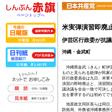
ページトップへ
米実弾演習即廃
伊芸区行政委が抗議
沖縄・金武町
沖縄県金武（きん）町伊芸
ものと見られる銃弾が民家
区行政委員会は九日、米軍
演習の即時廃止と、演習関
議決議を全会一致で可決し
去を要求するのは初めてで
池原政文同区長らは同日、
防衛局、外務省沖縄事務所