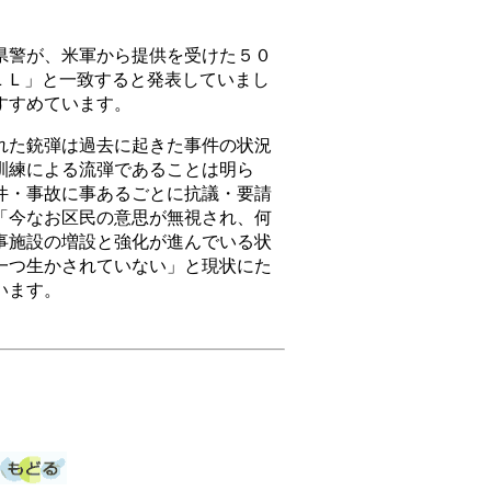
警が、米軍から提供を受けた５０
ＬＬ」と一致すると発表していまし
すすめています。
た銃弾は過去に起きた事件の状況
訓練による流弾であることは明ら
件・事故に事あるごとに抗議・要請
「今なお区民の意思が無視され、何
事施設の増設と強化が進んでいる状
一つ生かされていない」と現状にた
います。