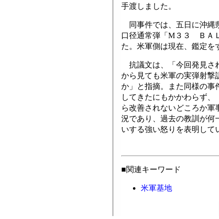
手渡しました。
同事件では、五日に沖縄県
口径通常弾「М３３ ＢＡ
た。米軍側は現在、鑑定を
抗議文は、「今回発見され
から見ても米軍の実弾射撃
か」と指摘。また同様の事
してきたにもかかわらず、
ら改善されないどころか軍
況であり、過去の教訓が何
いする強い怒りを表明して
■関連キーワード
米軍基地