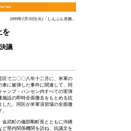
2009年2月10日(火)
「しんぶん赤旗」
止を
決議
区で二〇〇八年十二月に、米軍の
の車に被弾した事件に関連して、同
キャンプ・ハンセン内すべての実弾
連施設の即時全面撤去をもとめる抗
ました。同区が米軍演習場の全面撤
す。
金武町の儀部剛町長とともに沖縄
など県内関係機関を訪ね、抗議文を