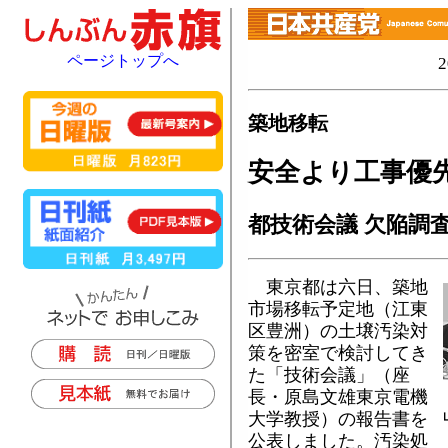
ページトップへ
築地移転
安全より工事優
都技術会議 欠陥調
東京都は六日、築地
市場移転予定地（江東
区豊洲）の土壌汚染対
策を密室で検討してき
た「技術会議」（座
長・原島文雄東京電機
大学教授）の報告書を
公表しました。汚染処