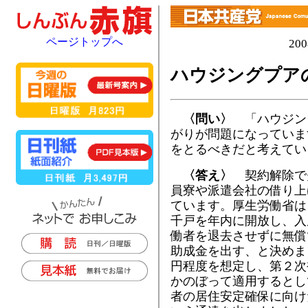
ページトップへ
20
ハウジングプア
〈問い〉
「ハウジン
がりが問題になっていま
をとるべきだと考えてい
〈答え〉
契約解除で
員寮や派遣会社の借り上
ています。厚生労働省は
千戸を年内に開放し、入
働者を退去させずに無償
助成金を出す、と決めま
円程度を想定し、第２次
かのぼって適用するとし
者の居住安定確保に向け