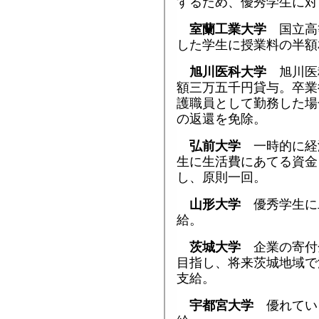
するため、優秀学生に対
室蘭工業大学
国立高
した学生に授業料の半額
旭川医科大学
旭川医
額三万五千円貸与。卒業
護職員として勤務した場
の返還を免除。
弘前大学
一時的に経
生に生活費にあてる資金
し、原則一回。
山形大学
優秀学生に
給。
茨城大学
企業の寄付
目指し、将来茨城地域で
支給。
宇都宮大学
優れてい