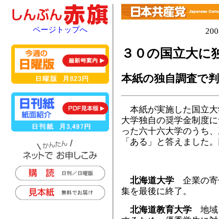
ページトップへ
20
３０の国立大に
本紙の独自調査で判
本紙が実施した国立大
大学独自の奨学金制度に
った六十六大学のうち、
「ある」と答えました。
北海道大学
企業の寄
集を最後に終了。
北海道教育大学
地域