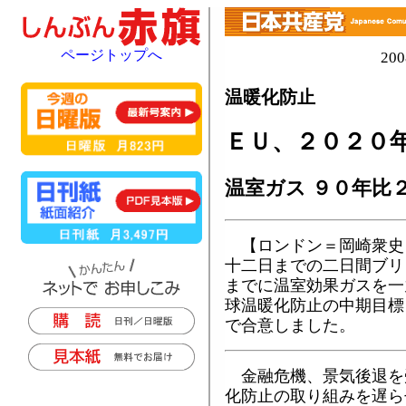
ページトップへ
20
温暖化防止
ＥＵ、２０２０
温室ガス ９０年比
【ロンドン＝岡崎衆史
十二日までの二日間ブリ
までに温室効果ガスを一
球温暖化防止の中期目標
で合意しました。
金融危機、景気後退を
化防止の取り組みを遅ら