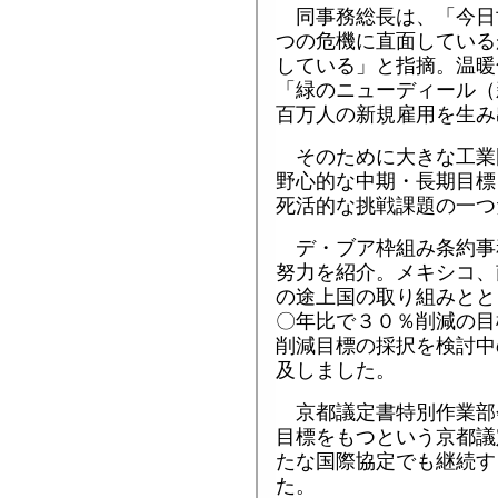
同事務総長は、「今日
つの危機に直面している
している」と指摘。温暖
「緑のニューディール（
百万人の新規雇用を生み
そのために大きな工業
野心的な中期・長期目標
死活的な挑戦課題の一つ
デ・ブア枠組み条約事
努力を紹介。メキシコ、
の途上国の取り組みとと
〇年比で３０％削減の目
削減目標の採択を検討中
及しました。
京都議定書特別作業部
目標をもつという京都議
たな国際協定でも継続す
た。