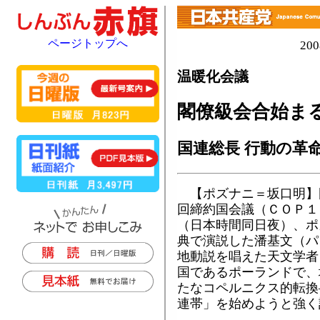
ページトップへ
20
温暖化会議
閣僚級会合始ま
国連総長 行動の革
【ポズナニ＝坂口明】
回締約国会議（ＣＯＰ１
（日本時間同日夜）、ポ
典で演説した潘基文（パ
地動説を唱えた天文学者
国であるポーランドで、
たなコペルニクス的転換
連帯」を始めようと強く