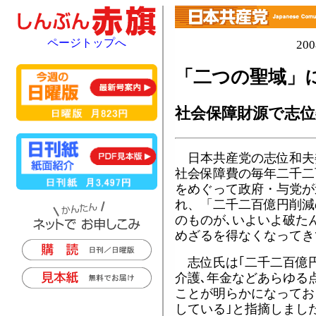
ページトップへ
20
「二つの聖域」
社会保障財源で志位
日本共産党の志位和夫
社会保障費の毎年二千二
をめぐって政府・与党が
れ、「二千二百億円削減
のものが､いよいよ破た
めざるを得なくなってき
志位氏は｢二千二百億円
介護､年金などあらゆる
ことが明らかになってお
している｣と指摘しました