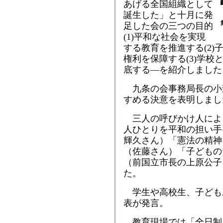
あげる全国組織として
誕生した」と十月に発
足した会の三つの目的
(1)平和な社会を実現
する教育を推進する(2
権利を保障する(3)学
底する―を紹介しました
九条の会事務局長の小
すめる決意を表明しまし
三人の呼びかけ人によ
人ひとりを平和の担い手
輝久さん）「憲法の精神
（佐藤さん）「子どもの
（前国立市長の上原公子
た。
学生や高校生、子ども
表が発言。
教育現場では「全日制