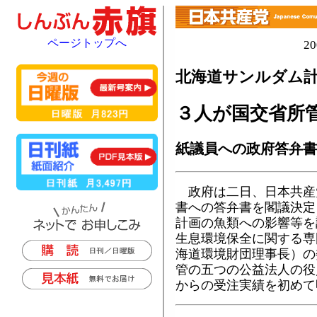
ページトップへ
2
北海道サンルダム計
３人が国交省所
紙議員への政府答弁書
政府は二日、日本共産
書への答弁書を閣議決定
計画の魚類への影響等を
生息環境保全に関する専
海道環境財団理事長）の
管の五つの公益法人の役
からの受注実績を初めて