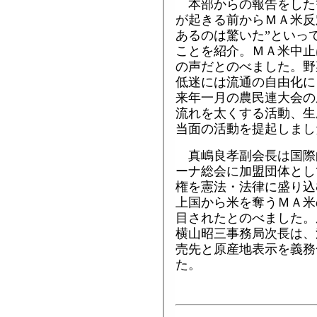
本部からの報告をした
が起きる前からＭＡ米反
あるのは驚いた”といっ
ことを紹介。ＭＡ米中止
の声だとのべました。野
低迷には流通の自由化に
来年一月の農民連大会の
流れを太くする活動、生
当面の活動を提起しまし
真嶋良孝副会長は国際
ーナ総会に加盟団体とし
権を憲法・法律に盛り込
上国から米を奪うＭＡ米
目されたとのべました。
横山昭三事務局次長は、
売先と原産地表示を義務
た。