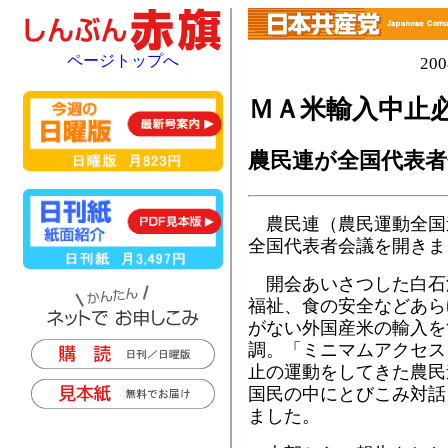
ページトップへ
20
ＭＡ米輸入中止
農民連が全国代表者
農民連（農民運動全国
全国代表者会議を開きま
開会あいさつした白石
福祉、食の安全などあら
がない外国産米の輸入を
調。「ミニマムアクセス
止の運動をしてきた農民
国民の中にとびこみ対話
ました。