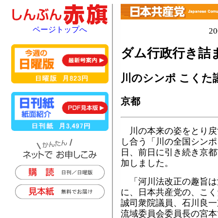
ページトップへ
2
ダム行政行き詰
川のシンポ こくた
京都
川の本来の姿をとり戻
し合う「川の全国シンポ
日、前日に引き続き京都
加しました。
「河川法改正の趣旨は
に、日本共産党の、こく
誠司衆院議員、石川良一
流域委員会委員長の宮本