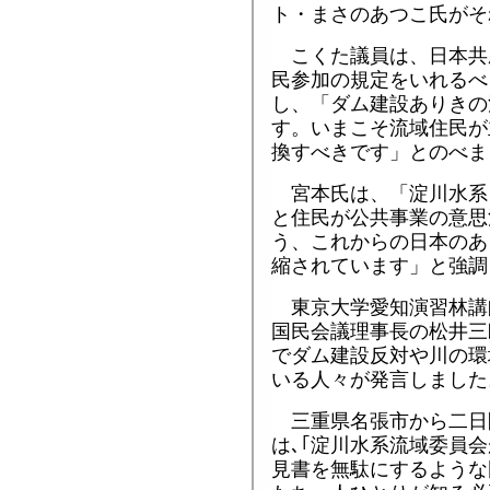
ト・まさのあつこ氏がそ
こくた議員は、日本共
民参加の規定をいれるべ
し、「ダム建設ありきの
す。いまこそ流域住民が
換すべきです」とのべま
宮本氏は、「淀川水系
と住民が公共事業の意思
う、これからの日本のあ
縮されています」と強調
東京大学愛知演習林講
国民会議理事長の松井三
でダム建設反対や川の環
いる人々が発言しました
三重県名張市から二日
は､｢淀川水系流域委員
見書を無駄にするような