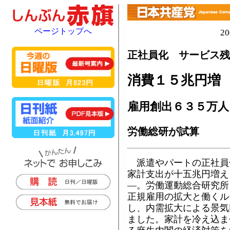
ページトップへ
2
正社員化 サービス残
消費１５兆円増
雇用創出６３５万人
労働総研が試算
派遣やパートの正社員
家計支出が十五兆円増え
―。労働運動総合研究所
正規雇用の拡大と働くル
し、内需拡大による景気
ました。家計を冷え込ま