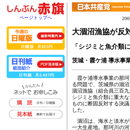
ページトップへ
20
大涸沼漁協が反
「シジミと魚介類
茨城・霞ケ浦 導水事
霞ケ浦導水事業の那珂
る問題で、茨城県の涸沼
涸沼漁協（組合員三百九
シジミと魚介類に重大な
ものに断固反対する決議
した。
涸沼は、海水と淡水が
一大生産地。那珂川の河