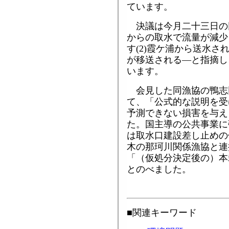
ています。
決議は今月二十三日の同
からの取水で流量が減少
す(2)霞ケ浦から送水
が移送される―と指摘し
います。
会見した同漁協の鴨志
て、「公式的な説明を受
予測できない損害を与え
た。国主導の公共事業に
は取水口建設差し止めの
木の那珂川関係漁協と連
「（仮処分決定後の）本
とのべました。
■関連キーワード