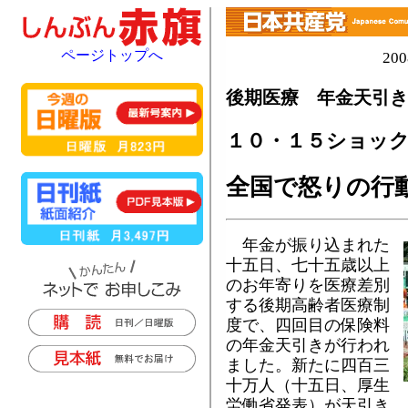
ページトップへ
20
後期医療 年金天引き
１０・１５ショッ
全国で怒りの行
年金が振り込まれた
十五日、七十五歳以上
のお年寄りを医療差別
する後期高齢者医療制
度で、四回目の保険料
の年金天引きが行われ
ました。新たに四百三
十万人（十五日、厚生
労働省発表）が天引き