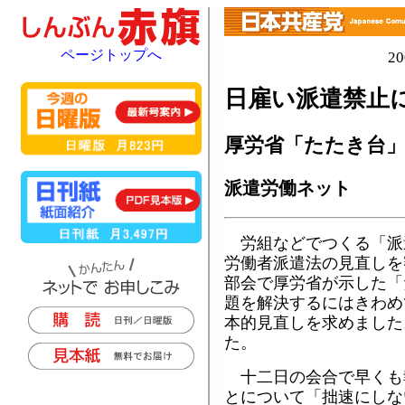
ページトップへ
2
日雇い派遣禁止
厚労省「たたき台
派遣労働ネット
労組などでつくる「派
労働者派遣法の見直しを
部会で厚労省が示した「
題を解決するにはきわめ
本的見直しを求めました
た。
十二日の会合で早くも
とについて「拙速にしな