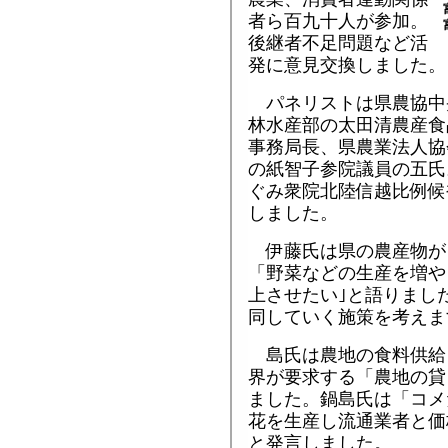
者ら百九十人が参加。
後継者不足問題など活
発に意見交換しました。
パネリストは県農協中
林水産部の太田清農産食
事務局長、県農業法人協
の紙智子参院議員の五氏
ぐみ衆院北陸信越比例候
しました。
伊藤氏は県の農産物が
「野菜などの生産を増や
上させたい｣と語りまし
同していく施策を考えま
島氏は農地の食料供給
界が要求する「農地の貸
ました。鍋島氏は「コメ
花を生産し流通業者と価
と発言しました。