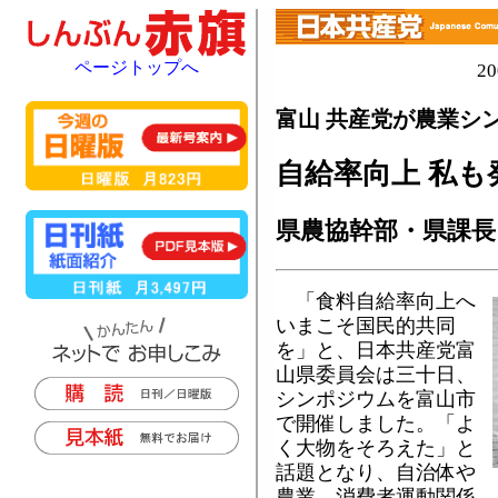
ページトップへ
2
富山 共産党が農業シ
自給率向上 私も
県農協幹部・県課長
「食料自給率向上へ
いまこそ国民的共同
を」と、日本共産党富
山県委員会は三十日、
シンポジウムを富山市
で開催しました。「よ
く大物をそろえた」と
話題となり、自治体や
農業、消費者運動関係