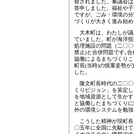
命されました。審議会は
答申しました。福祉や子
ですが、ごみ・環境の分
づくりが大きく進み始め
大木町は、わたしが議
ていました。町が海洋投
処理施設の問題（二〇〇
禁止)と合併問題です｡
協働によるまちづくりこ
町長(当時)の慎重姿勢
した。
隆文町長時代の二〇〇
くりビジョン」を策定し
を地域資源として生かす
と協働したまちづくりに
外の環境システムを勉強
こうした精神が現町長
〇五年に全国に先駆けて