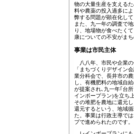
物の大量生産を支えるた
料や農薬の投入過多によ
弊する問題が顕在化して
また、九一年の調査で地
り、地場物が食べたくて
康についての不安がまち
事業は市民主体
八八年、市民や企業の
「まちづくりデザイン会
業分科会で、長井市の農
し、有機肥料の地域自給
が提案され､九一年｢台所
インボープラン)を立ち上
その堆肥を農地に還元し
還元するという、地域循
た。事業は行政主導では
プで進められたのです。
レインボープランにも