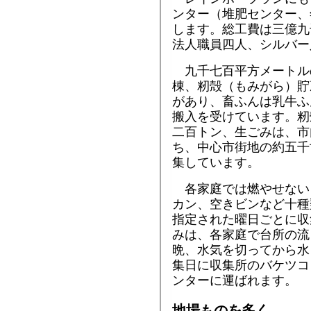
ンター（堆肥センター、
します。総工費は三億九
法人職員四人、シルバー
九千七百平方メートル
棟、籾殻（もみがら）貯
があり、畜ふんは乳牛ふ
搬入を受けています。籾
二百トン、生ごみは、市
ち、中心市街地の約五千
集しています。
各家庭では燃やせない
カン、空きビンなど十種
指定された曜日ごとに収
みは、各家庭で台所の流
晩、水気を切ってから水
集日に収集所のバケツコ
ンターに運ばれます。
地場ものを多く