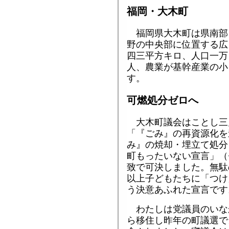
福岡・大木町
福岡県大木町は県南部
野の中央部に位置する広
四三平方キロ、人口一万
人、農業が基幹産業の小
す。
可燃処分ゼロへ
大木町議会はことし三
「『ごみ』の再資源化を
み』の焼却・埋立て処分
町もったいない宣言」（
致で可決しました。無駄
以上子どもたちに「つけ
う決意あふれた宣言です
わたしは党議員のいな
ら移住し昨年の町議選で