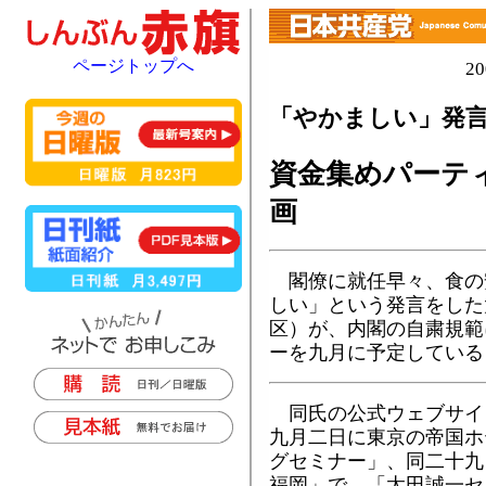
ページトップへ
2
「やかましい」発言
資金集めパーテ
画
閣僚に就任早々、食の
しい」という発言をした
区）が、内閣の自粛規範
ーを九月に予定している
同氏の公式ウェブサイ
九月二日に東京の帝国ホ
グセミナー」、同二十九
福岡」で、「太田誠一セ