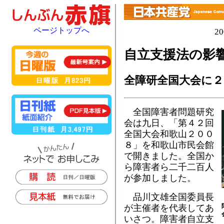
ページトップへ
2
自立支援法の影
全障研全国大会に２
全国障害者問題研究
会は九日、「第４２回
全国大会和歌山２００
８」を和歌山市民会館
で開きました。全国か
ら障害者ら二千二百人
が参加しました。
品川文雄全国委員長
が主催者を代表してあ
いさつ。障害者自立支